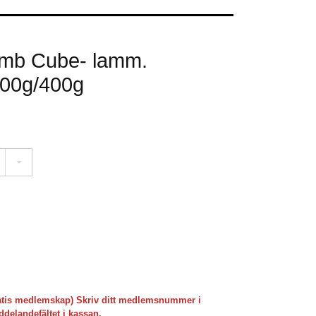
amb Cube- lamm.
100g/400g
atis medlemskap) Skriv ditt medlemsnummer i
delandefältet i kassan.