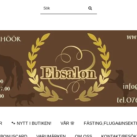
R
🐾 NYTT I BUTIKEN!
VÅR 🌸
FÄSTING,FLUGA&INSEKT
BONUSCARD
VARUMÄRKEN
OM OSS
KONTAKT/BESÖK