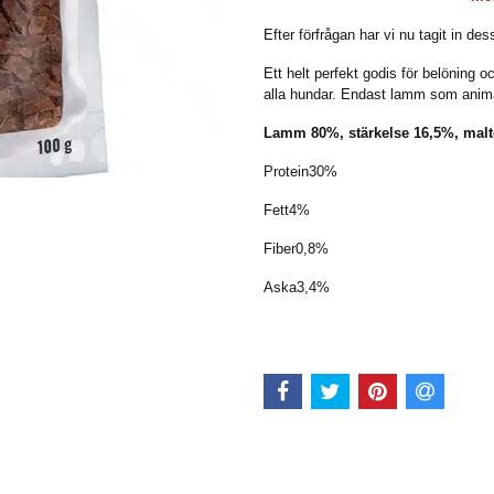
Efter förfrågan har vi nu tagit in d
Ett helt perfekt godis för belöning 
alla hundar. Endast lamm som animal
Lamm 80%, stärkelse 16,5%, malto
Protein
30%
Fett
4%
Fiber
0,8%
Aska
3,4%