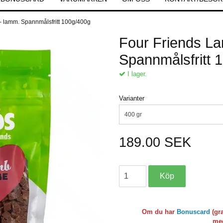
- lamm. Spannmålsfritt 100g/400g
Four Friends L
Spannmålsfritt 
I lager.
Varianter
400 gr
189.00 SEK
Om du har
Bonuscard
(gr
med