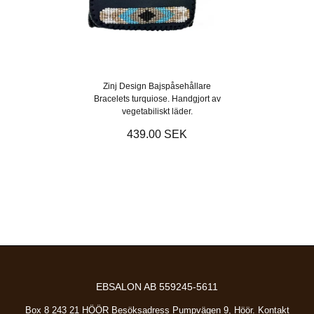
Zinj Design Bajspåsehållare
Bracelets turquiose. Handgjort av
vegetabiliskt läder.
439.00 SEK
EBSALON AB 559245-5611
Box 8 243 21 HÖÖR Besöksadress Pumpvägen 9, Höör. Kontakt