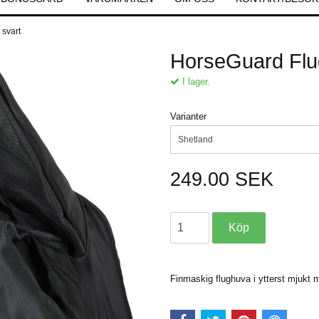
 svart
HorseGuard Flu
I lager.
Varianter
Shetland
249.00 SEK
Finmaskig flughuva i ytterst mjukt m