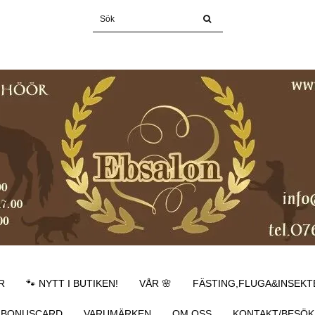
R
🐾 NYTT I BUTIKEN!
VÅR 🌸
FÄSTING,FLUGA&INSEKT
BONUSCARD
VARUMÄRKEN
OM OSS
KONTAKT/BESÖK