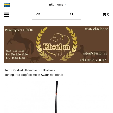
Inkl. moms
▾
0
Hem
›
Kvalitet till din häst
›
Tillbehör
›
Horseguard Höpåse Mesh Svart/Röd hönät