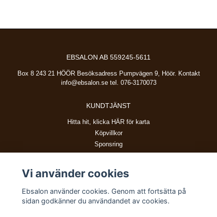
EBSALON AB 559245-5611
Box 8 243 21 HÖÖR Besöksadress Pumpvägen 9, Höör. Kontakt
info@ebsalon.se
tel. 076-3170073
KUNDTJÄNST
Hitta hit, klicka HÄR för karta
Köpvillkor
Sponsring
Vi använder cookies
BETALSÄTT
Ebsalon använder cookies. Genom att fortsätta på
sidan godkänner du användandet av cookies.