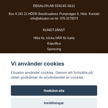
EBSALON AB 559245-5611
Box 8 243 21 HÖÖR Besöksadress Pumpvägen 9, Höör. Kontakt
info@ebsalon.se
tel. 076-3170073
KUNDTJÄNST
Hitta hit, klicka HÄR för karta
Köpvillkor
Sponsring
Vi använder cookies
BETALSÄTT
Ebsalon använder cookies. Genom att fortsätta på
sidan godkänner du användandet av cookies.
Godkänn alla
© Copyright 2026 Ebsalon
Inställningar
Powered by Quickbutik