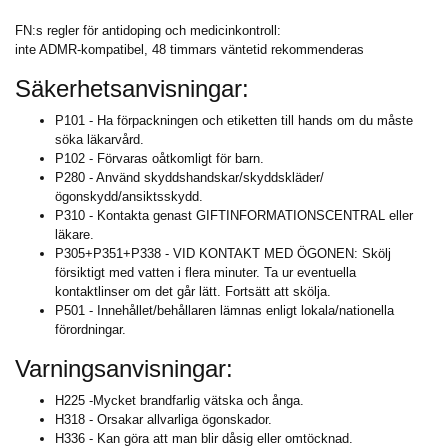
FN:s regler för antidoping och medicinkontroll:
inte ADMR-kompatibel, 48 timmars väntetid rekommenderas
Säkerhetsanvisningar:
P101 - Ha förpackningen och etiketten till hands om du måste
söka läkarvård.
P102 - Förvaras oåtkomligt för barn.
P280 - Använd skyddshandskar/skyddskläder/
ögonskydd/ansiktsskydd.
P310 - Kontakta genast GIFTINFORMATIONSCENTRAL eller
läkare.
P305+P351+P338 - VID KONTAKT MED ÖGONEN: Skölj
försiktigt med vatten i flera minuter. Ta ur eventuella
kontaktlinser om det går lätt. Fortsätt att skölja.
P501 - Innehållet/behållaren lämnas enligt lokala/nationella
förordningar.
Varningsanvisningar:
H225 -Mycket brandfarlig vätska och ånga.
H318 - Orsakar allvarliga ögonskador.
H336 - Kan göra att man blir dåsig eller omtöcknad.