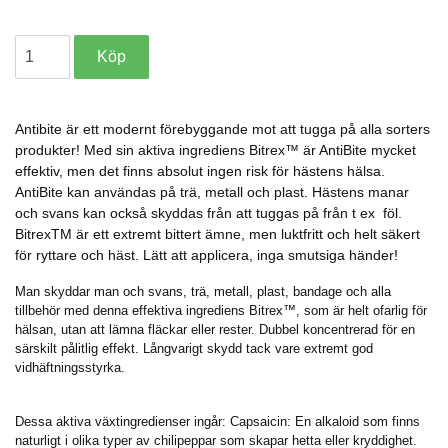
Antibite är ett modernt förebyggande mot att tugga på alla sorters
produkter! Med sin aktiva ingrediens Bitrex™ är AntiBite mycket
effektiv, men det finns absolut ingen risk för hästens hälsa.
AntiBite kan användas på trä, metall och plast. Hästens manar
och svans kan också skyddas från att tuggas på från t ex föl.
BitrexTM är ett extremt bittert ämne, men luktfritt och helt säkert
för ryttare och häst. Lätt att applicera, inga smutsiga händer!
Man skyddar man och svans, trä, metall, plast, bandage och alla
tillbehör med denna effektiva ingrediens Bitrex™, som är helt ofarlig för
hälsan, utan att lämna fläckar eller rester. Dubbel koncentrerad för en
särskilt pålitlig effekt. Långvarigt skydd tack vare extremt god
vidhäftningsstyrka.
Dessa aktiva växtingredienser ingår: Capsaicin: En alkaloid som finns
naturligt i olika typer av chilipeppar som skapar hetta eller kryddighet.