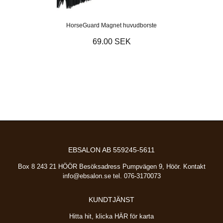
HorseGuard Magnet huvudborste
69.00 SEK
EBSALON AB 559245-5611
Box 8 243 21 HÖÖR Besöksadress Pumpvägen 9, Höör. Kontakt
info@ebsalon.se
tel. 076-3170073
KUNDTJÄNST
Hitta hit, klicka HÄR för karta