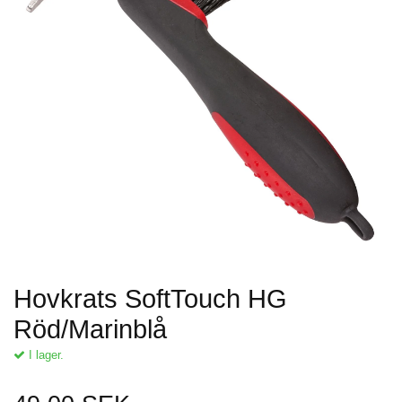
Hovkrats SoftTouch HG
Röd/Marinblå
I lager.