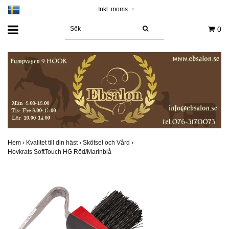
Inkl. moms
▾
0
Hem
›
Kvalitet till din häst
›
Skötsel och Vård
›
Hovkrats SoftTouch HG Röd/Marinblå