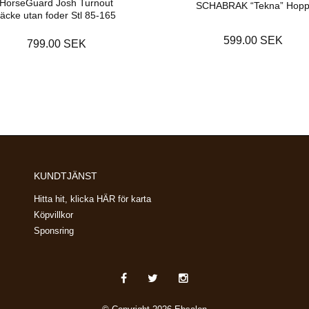
HorseGuard Josh Turnout
SCHABRAK “Tekna” Hop
täcke utan foder Stl 85-165
599.00 SEK
799.00 SEK
KUNDTJÄNST
Hitta hit, klicka HÄR för karta
Köpvillkor
Sponsring