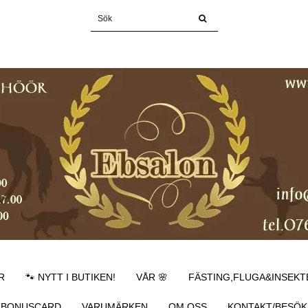
R
🐾 NYTT I BUTIKEN!
VÅR 🌸
FÄSTING,FLUGA&INSEKT
BONUSCARD
VARUMÄRKEN
OM OSS
KONTAKT/BESÖK