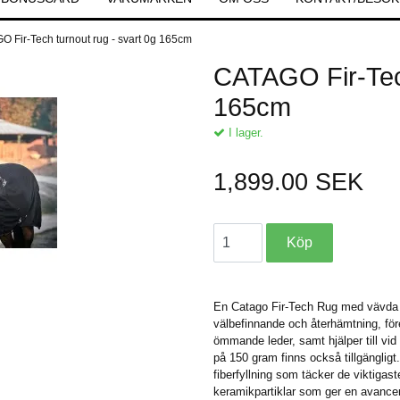
 Fir-Tech turnout rug - svart 0g 165cm
CATAGO Fir-Tech
165cm
I lager.
1,899.00 SEK
En Catago Fir-Tech Rug med vävda ke
välbefinnande och återhämtning, fö
ömmande leder, samt hjälper till vi
på 150 gram finns också tillgängli
fiberfyllning som täcker de viktiga
keramikpartiklar som ger en avancera