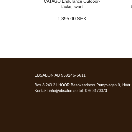
CATAGO Endurance Outdoor-
täcke, svart
1,395.00 SEK
EBSALON AB 559245-5611
Box 8 243 21 HÖÖR Besöksadress Pumpvägen 9, Höör.
Kontakt
info@ebsalon.se
tel. 076-3170073