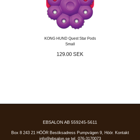
KONG HUND Quest Star Pods
Small
129.00 SEK
EBSALON AB 559245-5611
Box 8 243 21 HÖÖR Besöksadress Pumpvägen 9, Höör. Kontakt
info@ebsalon.se
tel. 076-3170073