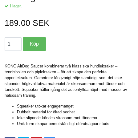
I lager.
189.00 SEK
KONG AirDog Saucer kombinerar två klassiska hundleksaker –
tennisbollen och pipleksaken – för att skapa den perfekta
apportleksaken. Garanterar långvarigt nöje samtidigt som det icke-
slipande, högkvalitativa materialet är skonsammare mot tänder och
tandkött. Squeaker håller igång det actionfyllda nöjet med massor av
hälsosam träning.
Squeaker utökar engagemanget
Dubbelt material för ökad seghet
Icke-slipande kändes skonsam mot tänderna
Unik form skapar oemotståndligt oförutsägbar studs