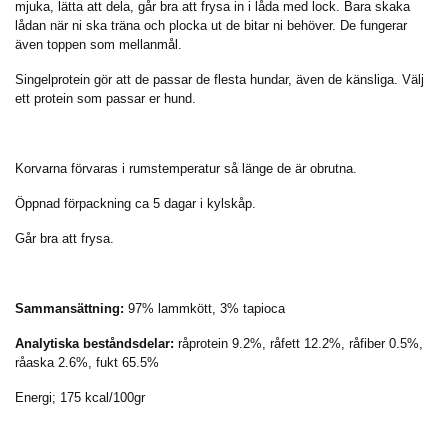
mjuka, lätta att dela, går bra att frysa in i låda med lock. Bara skaka
lådan när ni ska träna och plocka ut de bitar ni behöver. De fungerar
även toppen som mellanmål.
Singelprotein gör att de passar de flesta hundar, även de känsliga. Välj
ett protein som passar er hund.
Korvarna förvaras i rumstemperatur så länge de är obrutna.
Öppnad förpackning ca 5 dagar i kylskåp.
Går bra att frysa.
Sammansättning:
97% lammkött, 3% tapioca
Analytiska beståndsde
lar:
råprotein 9.2%, råfett 12.2%,
råfiber 0.5%,
råaska 2.6%, fukt 65.5%
Energi; 175 kcal/100gr