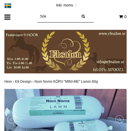
Inkl. moms
▾
0
Hem
›
K9 Design
›
Nom Noms KÖRV ''MINI-ME'' Lamm 80g