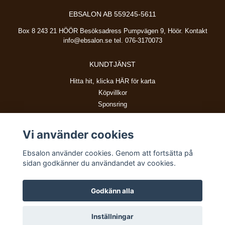
EBSALON AB 559245-5611
Box 8 243 21 HÖÖR Besöksadress Pumpvägen 9, Höör. Kontakt
info@ebsalon.se
tel. 076-3170073
KUNDTJÄNST
Hitta hit, klicka HÄR för karta
Köpvillkor
Sponsring
Vi använder cookies
BETALSÄTT
Ebsalon använder cookies. Genom att fortsätta på
sidan godkänner du användandet av cookies.
Godkänn alla
© Copyright 2026 Ebsalon
Inställningar
Powered by Quickbutik