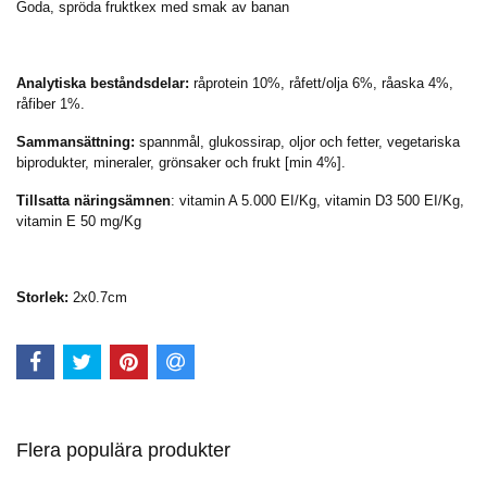
Goda, spröda fruktkex med smak av banan
Analytiska beståndsdelar:
råprotein 10%, råfett/olja 6%, råaska 4%,
råfiber 1%.
Sammansättning:
spannmål, glukossirap, oljor och fetter, vegetariska
biprodukter, mineraler, grönsaker och frukt [min 4%].
Tillsatta näringsämnen
: vitamin A 5.000 EI/Kg, vitamin D3 500 EI/Kg,
vitamin E 50 mg/Kg
Storlek:
2x0.7cm
Flera populära produkter