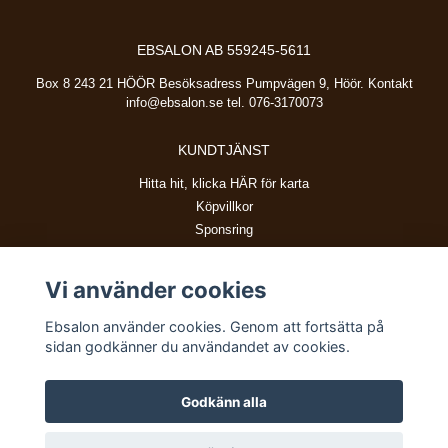
EBSALON AB 559245-5611
Box 8 243 21 HÖÖR Besöksadress Pumpvägen 9, Höör. Kontakt
info@ebsalon.se
tel. 076-3170073
KUNDTJÄNST
Hitta hit, klicka HÄR för karta
Köpvillkor
Sponsring
Vi använder cookies
BETALSÄTT
Ebsalon använder cookies. Genom att fortsätta på
sidan godkänner du användandet av cookies.
Godkänn alla
© Copyright 2026 Ebsalon