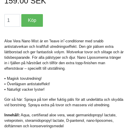
159.00 SEK
Aloe Vera Nano Mist
är en ”leave in”-conditioner med snabb
antistatverkan och kraftfull utredningseffekt. Den gör pälsen extra
lättborstad och ger fantastisk volym. Motverkar tovor och slitage och är
tidsbesparande. För alla pälstyper och djur. Nano Liposomerna tränger
in i fjällen på hårstrået och tillför den extra topp-finishen man
eftersträvar – speciellt till utställning.
• Magisk tovutredning!
• Överlägsen antistateffekt!
• Naturligt vacker lyster!
Gör så här:
Spraya på torr eller fuktig päls för att underlätta och skydda
vid borstning. Spraya extra på tovor och massera vid utredning.
Innehåll:
Aqua, certifierad aloe vera, weat germanidopropyl lactate,
veteprotein, steramidopropyl lactate, D-pantenol, nano-liposomes,
doftämnen och konserveringsmedel