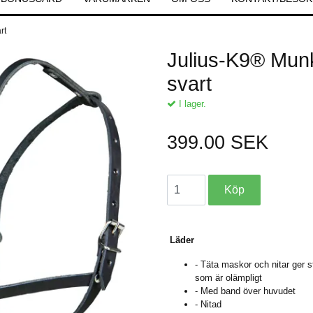
art
Julius-K9® Munk
svart
I lager.
399.00 SEK
Läder
- Täta maskor och nitar ger s
som är olämpligt
- Med band över huvudet
- Nitad