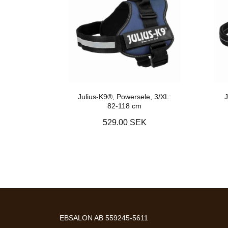
Julius-K9®, Powersele, 3/XL:
J
82-118 cm
529.00 SEK
EBSALON AB 559245-5611