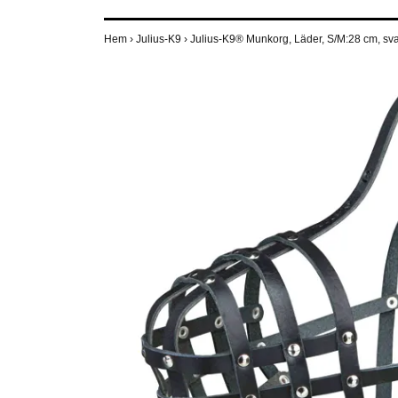
Hem
›
Julius-K9
›
Julius-K9® Munkorg, Läder, S/M:28 cm, sv