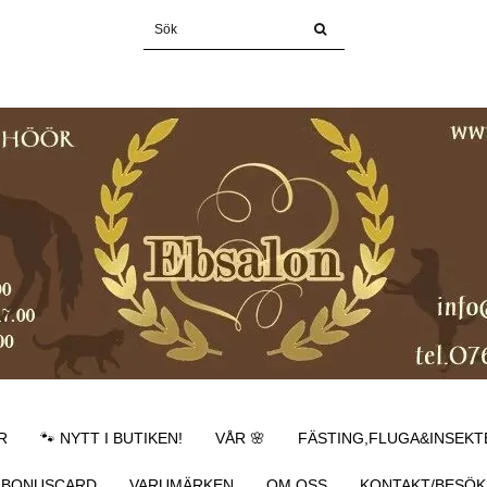
R
🐾 NYTT I BUTIKEN!
VÅR 🌸
FÄSTING,FLUGA&INSEKT
BONUSCARD
VARUMÄRKEN
OM OSS
KONTAKT/BESÖK