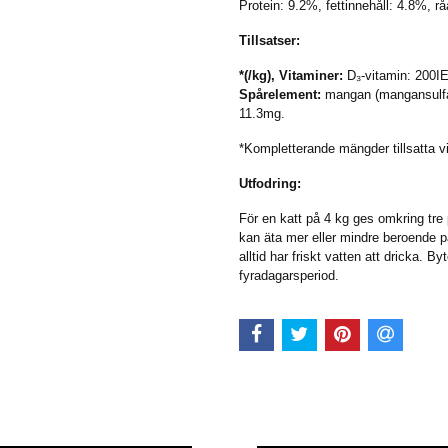
Protein: 9.2%, fettinnehåll: 4.8%, 
Tillsatser:
*(/kg), Vitaminer:
D₃-vitamin: 200IE
Spårelement:
mangan (mangansulfa
11.3mg.
*Kompletterande mängder tillsatta vid 
Utfodring:
För en katt på 4 kg ges omkring tre 
kan äta mer eller mindre beroende på
alltid har friskt vatten att dricka. B
fyradagarsperiod.