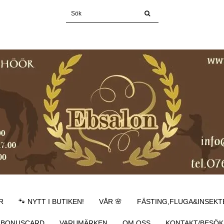
R
🐾 NYTT I BUTIKEN!
VÅR 🌸
FÄSTING,FLUGA&INSEKT
BONUSCARD
VARUMÄRKEN
OM OSS
KONTAKT/BESÖK