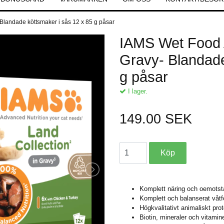
 Blandade köttsmaker i sås 12 x 85 g påsar
IAMS Wet Food A
Gravy- Blandade
g påsar
I lager.
149.00 SEK
Komplett näring och oemotst
Komplett och balanserat våtfo
Högkvalitativt animaliskt prote
Biotin, mineraler och vitamin