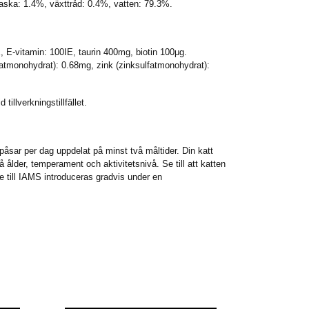
råaska: 1.4%, växttråd: 0.4%, vatten: 79.3%.
, E-vitamin: 100IE, taurin 400mg, biotin 100μg.
tmonohydrat): 0.68mg, zink (zinksulfatmonohydrat):
tillverkningstillfället.
påsar per dag uppdelat på minst två måltider. Din katt
 ålder, temperament och aktivitetsnivå. Se till att katten
yte till IAMS introduceras gradvis under en