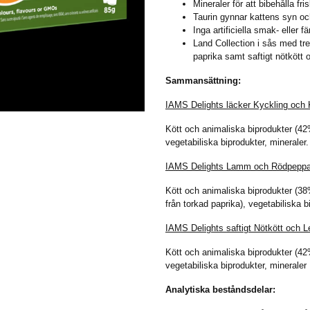
Mineraler för att bibehålla fri
Taurin gynnar kattens syn och 
Inga artificiella smak- eller
Land Collection i sås med tr
paprika samt saftigt nötkött 
Sammansättning:
IAMS Delights läcker Kyckling och 
Kött och animaliska biprodukter (4
vegetabiliska biprodukter, mineraler.
IAMS Delights Lamm och Rödpeppa
Kött och animaliska biprodukter (3
från torkad paprika), vegetabiliska b
IAMS Delights saftigt Nötkött och L
Kött och animaliska biprodukter (4
vegetabiliska biprodukter, mineraler
Analytiska beståndsdelar: