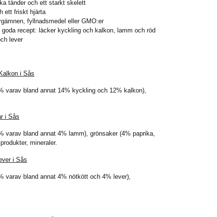
ska tänder och ett starkt skelett
ett friskt hjärta
 färgämnen, fyllnadsmedel eller GMO:er
e goda recept: läcker kyckling och kalkon, lamm och röd
och lever
Kalkon i Sås
2% varav bland annat 14% kyckling och 12% kalkon),
r i Sås
8% varav bland annat 4% lamm), grönsaker (4% paprika,
iprodukter, mineraler.
ever i Sås
2% varav bland annat 4% nötkött och 4% lever),