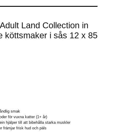
dult Land Collection in
 köttsmaker i sås 12 x 85
åndlig smak
der för vuxna katter (1+ år)
in hjälper till att bibehålla starka muskler
er främjar frisk hud och päls