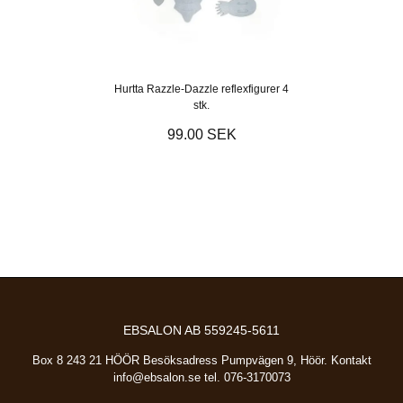
Hurtta Razzle-Dazzle reflexfigurer 4
stk.
99.00 SEK
EBSALON AB 559245-5611
Box 8 243 21 HÖÖR Besöksadress Pumpvägen 9, Höör. Kontakt
info@ebsalon.se
tel. 076-3170073