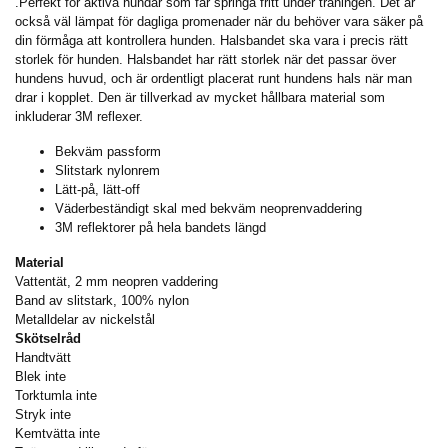
.Perfekt för aktiva hundar som får springa fritt under träningen. Det är
också väl lämpat för dagliga promenader när du behöver vara säker på
din förmåga att kontrollera hunden. Halsbandet ska vara i precis rätt
storlek för hunden. Halsbandet har rätt storlek när det passar över
hundens huvud, och är ordentligt placerat runt hundens hals när man
drar i kopplet. Den är tillverkad av mycket hållbara material som
inkluderar 3M reflexer.
Bekväm passform
Slitstark nylonrem
Lätt-på, lätt-off
Väderbeständigt skal med bekväm neoprenvaddering
3M reflektorer på hela bandets längd
Material
Vattentät, 2 mm neopren vaddering
Band av slitstark, 100% nylon
Metalldelar av nickelstål
Skötselråd
Handtvätt
Blek inte
Torktumla inte
Stryk inte
Kemtvätta inte