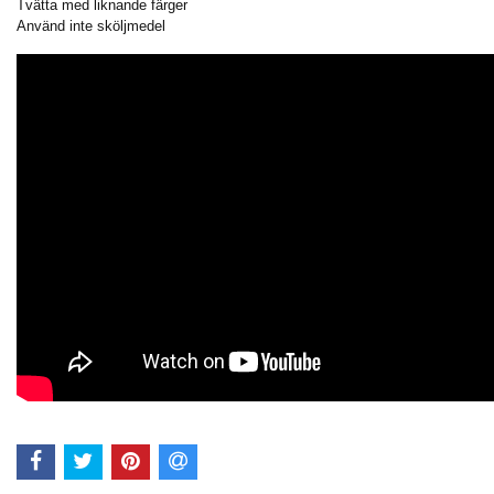
Tvätta med liknande färger
Använd inte sköljmedel