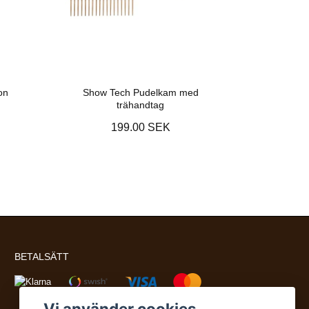
on
Show Tech Pudelkam med
trähandtag
199.00 SEK
BETALSÄTT
Vi använder cookies