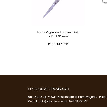
Tools-2-groom Trimsax Rak i
stål 140 mm
699.00 SEK
EBSALON AB 559245-5611
Box 8 243 21 HÖÖR Besöksadress Pumpvägen 9, Höör.
Kontakt
info@ebsalon.se
tel. 076-3170073