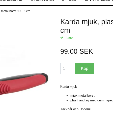
 metallborst 9 × 16 cm
Karda mjuk, pla
cm
I lager.
99.00 SEK
Karda mjuk
mjuk metallborst
plasthandtag med gummigrep
Täckhår och Underull