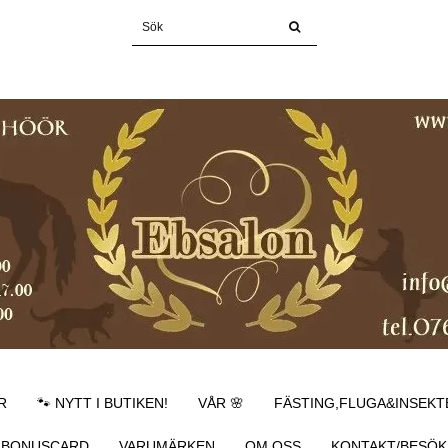
R
🐾 NYTT I BUTIKEN!
VÅR 🌸
FÄSTING,FLUGA&INSEKT
BONUSCARD
VARUMÄRKEN
OM OSS
KONTAKT/BESÖK