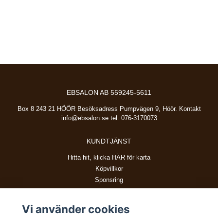
EBSALON AB 559245-5611
Box 8 243 21 HÖÖR Besöksadress Pumpvägen 9, Höör. Kontakt
info@ebsalon.se
tel. 076-3170073
KUNDTJÄNST
Hitta hit, klicka HÄR för karta
Köpvillkor
Sponsring
Vi använder cookies
BETALSÄTT