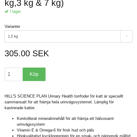
kg,3 kg & 7 kg)
I lager.
Varianter
1,5 kg
305.00 SEK
HILL'S SCIENCE PLAN Urinary Health torrfoder för katt är speciellt
sammansatt för att främja hela urinvägssystemet. Lämplig för
kastrerade katter.
Kontrollerat mineralinnehåll för att främja ett hälsosamt
urinvägssystem
Vitamin E & Omega-6 för frisk hud och päls
Högkvalitativt kycklingprotein för en smak- och näringsrik måltid.