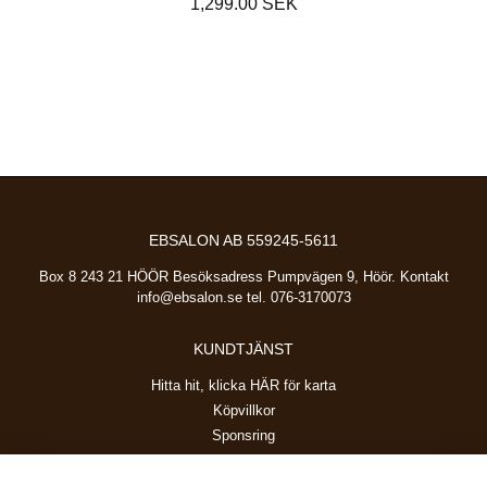
1,299.00 SEK
EBSALON AB 559245-5611
Box 8 243 21 HÖÖR Besöksadress Pumpvägen 9, Höör. Kontakt
info@ebsalon.se
tel. 076-3170073
KUNDTJÄNST
Hitta hit, klicka HÄR för karta
Köpvillkor
Sponsring