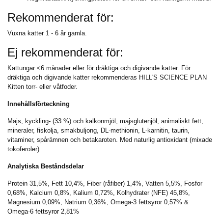
Rekommenderat för:
Vuxna katter 1 - 6 år gamla.
Ej rekommenderat för:
Kattungar <6 månader eller för dräktiga och digivande katter. För
dräktiga och digivande katter rekommenderas HILL'S SCIENCE PLAN
Kitten torr- eller våtfoder.
Innehållsförteckning
Majs, kyckling- (33 %) och kalkonmjöl, majsglutenjöl, animaliskt fett,
mineraler, fiskolja, smakbuljong, DL-methionin, L-karnitin, taurin,
vitaminer, spårämnen och betakaroten. Med naturlig antioxidant (mixade
tokoferoler).
Analytiska Beståndsdelar
Protein 31,5%, Fett 10,4%, Fiber (råfiber) 1,4%, Vatten 5,5%, Fosfor
0,68%, Kalcium 0,8%, Kalium 0,72%, Kolhydrater (NFE) 45,8%,
Magnesium 0,09%, Natrium 0,36%, Omega-3 fettsyror 0,57% &
Omega-6 fettsyror 2,81%