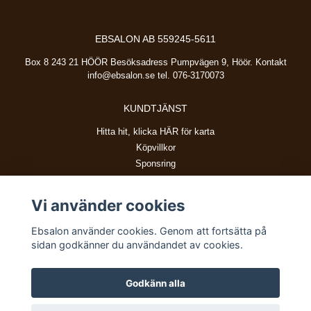
EBSALON AB 559245-5611
Box 8 243 21 HÖÖR Besöksadress Pumpvägen 9, Höör. Kontakt
info@ebsalon.se
tel. 076-3170073
KUNDTJÄNST
Hitta hit, klicka HÄR för karta
Köpvillkor
Sponsring
Vi använder cookies
BETALSÄTT
Ebsalon använder cookies. Genom att fortsätta på
sidan godkänner du användandet av cookies.
Godkänn alla
© Copyright 2026 Ebsalon