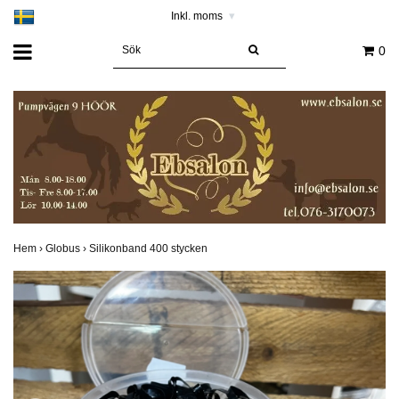
Inkl. moms
▾
0
Hem
›
Globus
›
Silikonband 400 stycken