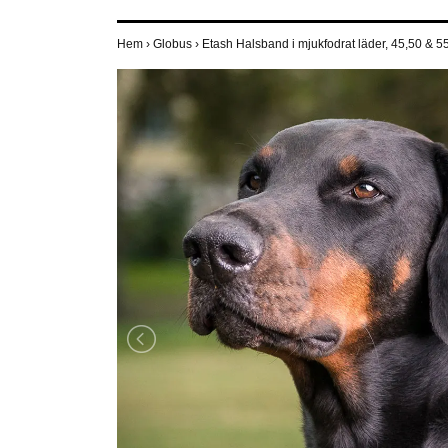
Hem
›
Globus
›
Etash Halsband i mjukfodrat läder, 45,50 & 