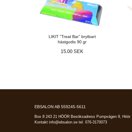
LIKIT ”Treat Bar” brytbart
hästgodis 90 gr
15.00 SEK
EBSALON AB 559245-5611
Box 8 243 21 HÖÖR Besöksadress Pumpvägen 9, Höör.
Kontakt
info@ebsalon.se
tel. 076-3170073