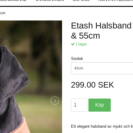
55cm
Etash Halsband i
& 55cm
I lager.
Storlek
45cm
299.00 SEK
Ett elegant halsband av mjukt och kr