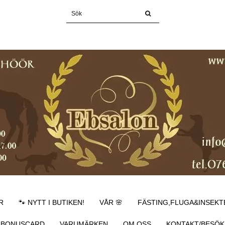
R
🐾 NYTT I BUTIKEN!
VÅR 🌸
FÄSTING,FLUGA&INSEKT
BONUSCARD
VARUMÄRKEN
OM OSS
KONTAKT/BESÖK