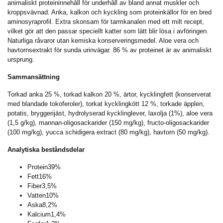
animaliskt proteininnehåll för underhåll av bland annat muskler och
kroppsvävnad. Anka, kalkon och kyckling som proteinkällor för en bred
aminosyraprofil. Extra skonsam för tarmkanalen med ett milt recept,
vilket gör att den passar speciellt katter som lätt blir lösa i avföringen.
Naturliga råvaror utan kemiska konserveringsmedel. Aloe vera och
havtornsextrakt för sunda urinvägar. 86 % av proteinet är av animaliskt
ursprung.
Sammansättning
Torkad anka 25 %, torkad kalkon 20 %, ärtor, kycklingfett (konserverat
med blandade tokoferoler), torkat kycklingkött 12 %, torkade äpplen,
potatis, bryggerijäst, hydrolyserad kycklinglever, laxolja (1%), aloe vera
(1,5 g/kg), mannan-oligosackarider (150 mg/kg), fructo-oligosackarider
(100 mg/kg), yucca schidigera extract (80 mg/kg), havtorn (50 mg/kg).
Analytiska beståndsdelar
Protein
39%
Fett
16%
Fiber
3,5%
Vatten
10%
Aska
8,2%
Kalcium
1,4%