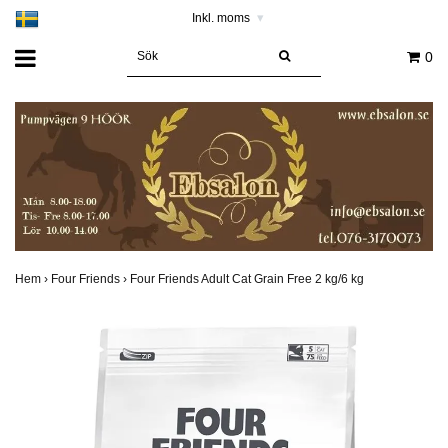
Inkl. moms
▾
0
Hem
›
Four Friends
›
Four Friends Adult Cat Grain Free 2 kg/6 kg