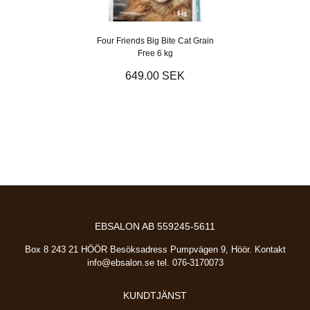
Four Friends Big Bite Cat Grain
Free 6 kg
649.00 SEK
EBSALON AB 559245-5611
Box 8 243 21 HÖÖR Besöksadress Pumpvägen 9, Höör. Kontakt
info@ebsalon.se
tel. 076-3170073
KUNDTJÄNST