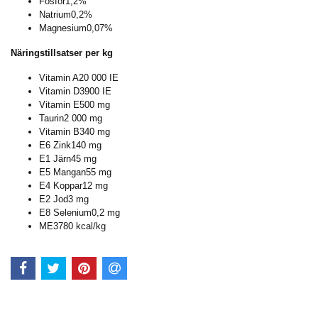
Fosfor
1,2%
Natrium
0,2%
Magnesium
0,07%
Näringstillsatser per kg
Vitamin A
20 000 IE
Vitamin D3
900 IE
Vitamin E
500 mg
Taurin
2 000 mg
Vitamin B3
40 mg
E6 Zink
140 mg
E1 Järn
45 mg
E5 Mangan
55 mg
E4 Koppar
12 mg
E2 Jod
3 mg
E8 Selenium
0,2 mg
ME
3780 kcal/kg