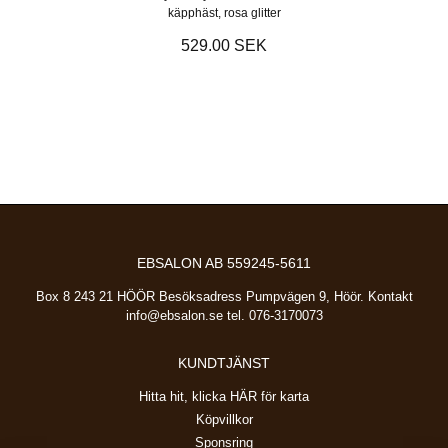
käpphäst, rosa glitter
529.00 SEK
EBSALON AB 559245-5611
Box 8 243 21 HÖÖR Besöksadress Pumpvägen 9, Höör. Kontakt
info@ebsalon.se
tel. 076-3170073
KUNDTJÄNST
Hitta hit, klicka HÄR för karta
Köpvillkor
Sponsring