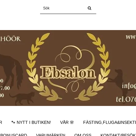
R
🐾 NYTT I BUTIKEN!
VÅR 🌸
FÄSTING,FLUGA&INSEKT
BONUSCARD
VARUMÄRKEN
OM OSS
KONTAKT/BESÖK