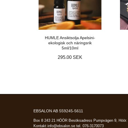
HUMLE Ansiktsolja Apelsini-
ekologisk och näringsrik
5ml/10ml
295.00 SEK
EBSALON AB 559245-5611
Box 8 243 21 HÖÖR Besöksadress Pumpvägen 9, Höör.
Kontakt
info@ebsalon.se
tel. 076-3170073