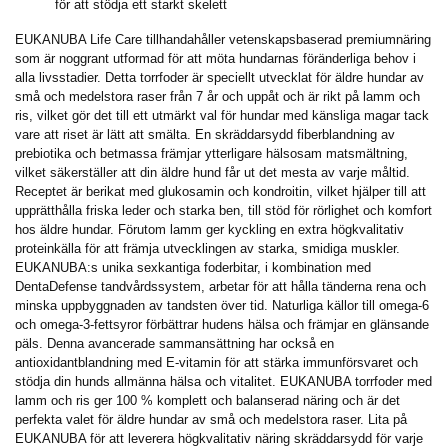
för att stödja ett starkt skelett
EUKANUBA Life Care tillhandahåller vetenskapsbaserad premiumnäring
som är noggrant utformad för att möta hundarnas föränderliga behov i
alla livsstadier. Detta torrfoder är speciellt utvecklat för äldre hundar av
små och medelstora raser från 7 år och uppåt och är rikt på lamm och
ris, vilket gör det till ett utmärkt val för hundar med känsliga magar tack
vare att riset är lätt att smälta. En skräddarsydd fiberblandning av
prebiotika och betmassa främjar ytterligare hälsosam matsmältning,
vilket säkerställer att din äldre hund får ut det mesta av varje måltid.
Receptet är berikat med glukosamin och kondroitin, vilket hjälper till att
upprätthålla friska leder och starka ben, till stöd för rörlighet och komfort
hos äldre hundar. Förutom lamm ger kyckling en extra högkvalitativ
proteinkälla för att främja utvecklingen av starka, smidiga muskler.
EUKANUBA:s unika sexkantiga foderbitar, i kombination med
DentaDefense tandvårdssystem, arbetar för att hålla tänderna rena och
minska uppbyggnaden av tandsten över tid. Naturliga källor till omega-6
och omega-3-fettsyror förbättrar hudens hälsa och främjar en glänsande
päls. Denna avancerade sammansättning har också en
antioxidantblandning med E-vitamin för att stärka immunförsvaret och
stödja din hunds allmänna hälsa och vitalitet. EUKANUBA torrfoder med
lamm och ris ger 100 % komplett och balanserad näring och är det
perfekta valet för äldre hundar av små och medelstora raser. Lita på
EUKANUBA för att leverera högkvalitativ näring skräddarsydd för varje