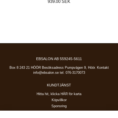
939.00 SEK
EBSALON AB 559245-5611
Box 8 243 21 HÖÖR Besöksadress Pumpvägen 9, Höör. Kontakt
info@ebsalon.se
tel. 076-3170073
KUNDTJÄNST
Hitta hit, klicka HÄR för karta
Köpvillkor
Sponsring