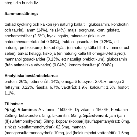
steg i din hunds liv.
Sammansättning:
torkad kyckling och kalkon (en naturlig källa till glukosamin, kondroitin
och taurin), lamm (14%), ris (14%), majs, sorghum, korn, grisfett,
sockerbetsfiber (2.6%), kycklingsås, mineraler (inklusive
natriumhexametafosfat 0.34%), fruktooligosackarider (0.25%, ett
naturligt prebiotikum), torkad öljäst (en naturlig källa till B-vitaminer och
selen), torkat helägg, fiskolja (en naturlig källa till omega-3-fettsyror),
mannanoligosackarider (0.13%, ett naturligt prebiotikum), glukosamin
(från animaliska vävnader) (0.04%), kondroitinsulfat (0.004%).
Analytiska beståndsdelarna:
protein: 26%, fettinnehåll: 14%, omega-6-fettsyror: 2.01%, omega-3-
fettsyror: 0.22%, råaska: 6.7%, växttråd: 1.9%, kalcium: 1.5%, fosfor:
1.1%.
Tillsatser:
^(/kg), Vitaminer:
A-vitamin: 15000IE, D
-vitamin: 1500IE, E-vitamin:
3
250mg, betakaroten: 5mg, L-karnitin: 50mg.
Spårelement:
järn (järn
(II)sulfatmonohydrat): 50mg, koppar (koppar(II)sulfatpentahydrat): 8mg,
zink (zinksulfatmonohydrat): 62.5mg, mangan
(mangansulfatmonohydrat): 10mg, jod (kalciumjodat vattenfritt): 1.5mg.