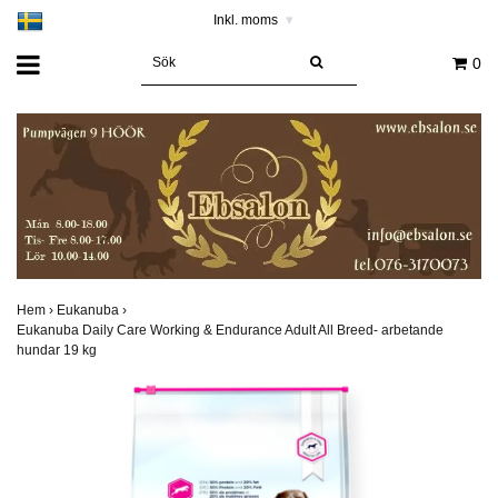
Inkl. moms
▾
0
Hem
›
Eukanuba
›
Eukanuba Daily Care Working & Endurance Adult All Breed- arbetande
hundar 19 kg