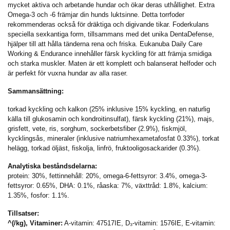
mycket aktiva och arbetande hundar och ökar deras uthållighet. Extra
Omega-3 och -6 främjar din hunds luktsinne. Detta torrfoder
rekommenderas också för dräktiga och digivande tikar. Foderkulans
speciella sexkantiga form, tillsammans med det unika DentaDefense,
hjälper till att hålla tänderna rena och friska. Eukanuba Daily Care
Working & Endurance innehåller färsk kyckling för att främja smidiga
och starka muskler. Maten är ett komplett och balanserat helfoder och
är perfekt för vuxna hundar av alla raser.
Sammansättning:
torkad kyckling och kalkon (25% inklusive 15% kyckling, en naturlig
källa till glukosamin och kondroitinsulfat), färsk kyckling (21%), majs,
grisfett, vete, ris, sorghum, sockerbetsfiber (2.9%), fiskmjöl,
kycklingsås, mineraler (inklusive natriumhexametafosfat 0.33%), torkat
helägg, torkad öljäst, fiskolja, linfrö, fruktooligosackarider (0.3%).
Analytiska beståndsdelarna:
protein: 30%, fettinnehåll: 20%, omega-6-fettsyror: 3.4%, omega-3-
fettsyror: 0.65%, DHA: 0.1%, råaska: 7%, växttråd: 1.8%, kalcium:
1.35%, fosfor: 1.1%.
Tillsatser:
^(/kg), Vitaminer:
A-vitamin: 47517IE, D₃-vitamin: 1576IE, E-vitamin: