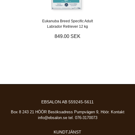
Eukanuba Breed Specific Adult
Labrador Retriever 12 kg
849.00 SEK
EBSALON AB 559245-5611
Box 8 243 21 HÖÖR Besöksadress Pumpvägen 9, Höör. Kontakt
info@ebsalon.se
tel. 076-3170073
KUNDTJÄNST