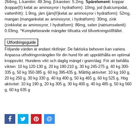
264mg, L-karnitin: 49.3mg, β-karoten: 5.2mg.
Spårelement:
koppar
(koppar(II) kelat av aminosyror i hydratform): 10mg, jod (kalciumjodat,
vattenfritt): 1.9mg, järn (järn(II)kelat av aminosyror i hydratform): 52mg,
mangan (mangankelat av aminosyror, i hydratform): 30mg, zink
(zinkkelat av aminosyror, I hydratform): 86mg, selen (natriumselenit):
0.03mg. ^Kompletterande mängder tillsatta vid tillverkningstillfället.
Utfordringsguide
Följande värden är endast riktlinjer. De faktiska behoven kan variera.
Anpassa utfodringsmängden för din hund för att upprätthålla en optimal
kroppsvikt. Hundens vikt och daglig mängd i gram/dag: För att behålla
vikten: 10 kg 120-130 g, 20 kg 190-210 g, 30 kg 245-275 g, 40 kg 300-
335 g, 50 kg 350-385 g, 60 kg 395-435 g, Måttlig aktivitet: 10 kg 160 g,
20 kg 250 g, 30 kg 330 g, 40 kg 400 g, 50 kg 465 g, 60 kg 525 g, Hög
aktivitet: 10 kg 190 g, 20 kg 305 g, 30 kg 400 g, 40 kg 485 g, 50 kg 560
g, 60 kg 635 g