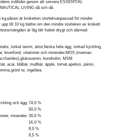
hundens måltider genom att servera ESSENTIAL
AUTICAL LIVING då och då.
,5 kg-påsen är kroketten storleksanpassad för mindre
upp till 10 kg bättre om den mindre storleken av krokett.
ionsmängden är låg blir fodret drygt och därmed
tatis, torkat lamm, ärtor,färska hela ägg, torkad kyckling,
ddar, leverfond, vitaminer och mineraler,MOS (mannan
saccharides),glukosamin, kondroitin, MSM
r, acai, blåbär, mullbär, äpple, tomat,apelsin, päron,
omma,grönt te, ingefära.
yckling och ägg:
74,0 %
50,0 %
aminer, mineraler:
30,0 %
16,0 %
8,0 %
8,5 %