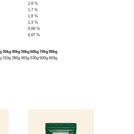
2,8 %
1,7 %
1,8 %
1,3 %
0,09 %
0,07 %
g
30kg
40kg
50kg
60kg
70kg
80kg
g
310g
390g
465g
530g
600g
660g