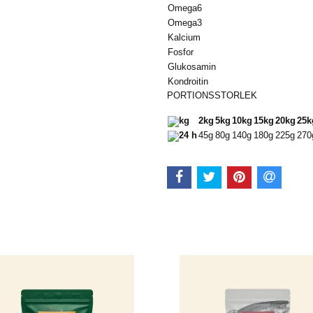
Omega6
Omega3
Kalcium
Fosfor
Glukosamin
Kondroitin
PORTIONSSTORLEK
kg
2kg
5kg
10kg
15kg
20kg
25k
24 h
45g
80g
140g
180g
225g
270