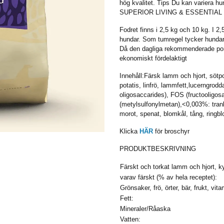
hög kvalitet. Tips Du kan variera 
SUPERIOR LIVING & ESSENTIAL N
Fodret finns i 2,5 kg och 10 kg. I 2
hundar. Som tumregel tycker hundar 
Då den dagliga rekommenderade port
ekonomiskt fördelaktigt
Innehåll:Färsk lamm och hjort, sötpo
potatis, linfrö, lammfett,lucerngro
oligosaccarides), FOS (fructooligo
(metylsulfonylmetan),<0,003%: tranbä
morot, spenat, blomkål, tång, ringbl
Klicka
HÄR
för broschyr
PRODUKTBESKRIVNING
Färskt och torkat lamm och hjort, k
varav färskt (% av hela receptet):
Grönsaker, frö, örter, bär, frukt, vit
Fett:
Mineraler/Råaska
Vatten: