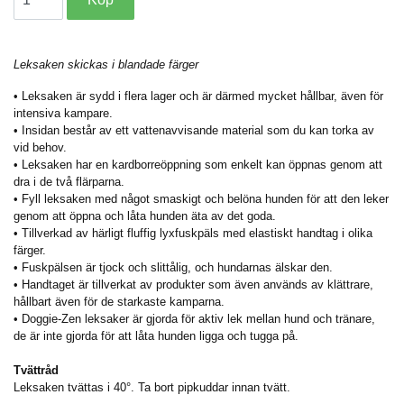
Leksaken skickas i blandade färger
• Leksaken är sydd i flera lager och är därmed mycket hållbar, även för
intensiva kampare.
• Insidan består av ett vattenavvisande material som du kan torka av
vid behov.
• Leksaken har en kardborreöppning som enkelt kan öppnas genom att
dra i de två flärparna.
• Fyll leksaken med något smaskigt och belöna hunden för att den leker
genom att öppna och låta hunden äta av det goda.
• Tillverkad av härligt fluffig lyxfuskpäls med elastiskt handtag i olika
färger.
• Fuskpälsen är tjock och slittålig, och hundarnas älskar den.
• Handtaget är tillverkat av produkter som även används av klättrare,
hållbart även för de starkaste kamparna.
• Doggie-Zen leksaker är gjorda för aktiv lek mellan hund och tränare,
de är inte gjorda för att låta hunden ligga och tugga på.
Tvättråd
Leksaken tvättas i 40°. Ta bort pipkuddar innan tvätt.