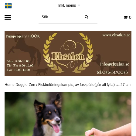
Inkl. moms
▾
0
Hem
›
Doggie-Zen
›
Fickbelöningskampis, av fuskpäls (går att fylla) ca 27 cm