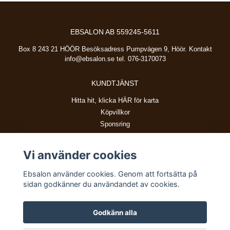
EBSALON AB 559245-5611
Box 8 243 21 HÖÖR Besöksadress Pumpvägen 9, Höör. Kontakt
info@ebsalon.se
tel. 076-3170073
KUNDTJÄNST
Hitta hit, klicka HÄR för karta
Köpvillkor
Sponsring
Vi använder cookies
BETALSÄTT
Ebsalon använder cookies. Genom att fortsätta på
sidan godkänner du användandet av cookies.
Godkänn alla