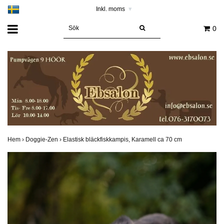
Inkl. moms
▾
0
Hem
›
Doggie-Zen
›
Elastisk bläckfiskkampis, Karamell ca 70 cm