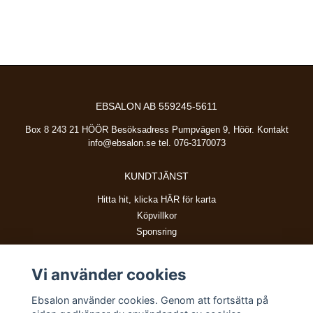
EBSALON AB 559245-5611
Box 8 243 21 HÖÖR Besöksadress Pumpvägen 9, Höör. Kontakt
info@ebsalon.se
tel. 076-3170073
KUNDTJÄNST
Hitta hit, klicka HÄR för karta
Köpvillkor
Sponsring
Vi använder cookies
BETALSÄTT
Ebsalon använder cookies. Genom att fortsätta på