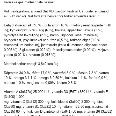
Kroniska gastrointestinala besvär:
Vid maldigestion, använd Brit VD Gastrointestinal Cat under en period
av 3-12 veckor. Vid fortsatta besvär bör fodret användas livet ut.
Dehydratiserad sill (40 %), gula ärtor (18 %), hydrolyserat laxprotein (10
%), kycklingfett (9 %), ägg (6 %), bovete, äppelfiber, laxolja (2 %),
hydrolyserad laxbuljong (2 %), bambu lignocellulosa, mineraler,
bryggerijäst, psylliumskal och -frön (0,5 %), torkade alger (0,5 %,
Ascophyllum nodosum), jästextrakt (källa till mannan-oligosackarider,
0,025 %), β-glukaner (0,022 %), fruktoligosackarider (0,02 %), Mojave
yucca (0,02 %), havtorn (0,015 %).
Metaboliserbar energi: 3,840 kcal/kg
Råprotein 34,0 %, råfett 17,0 %, växttråd 3,0 %, råaska 7,8 %, vatten
10 %, omega 3 1,1 %, omega 6 2,50 %, kalcium 1,1 %, fosfor 0,9 %,
natrium 1,0 %, magnesium 0,09%, kalium 0,5 %
Vitamin A (3a672a) 25 000 I.U., vitamin D3 (E671) 850 I.U., vitamin E
(3a700) 1 000
mg, vitamin C (3a312) 300 mg, kolinkloorid (3a890) 2 300 mg, biotin
(3a880) mg, vitamin B1 (3a821) 10 mg, vitamin B2 50 mg, niacinamid
(3a315) 80 mg, kalcium-D-pantotenat (3a841) 50 mg, vitamin B6 (3a831)