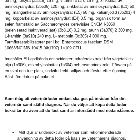
35 mg, folsyra (3a316) 15 mg, vitamin B12 0,18 mg, zinkkelat av
aminosyrahydrat (3b606) 120 mg, zinkkelat av aminosyrahydrat (E1) 60
mg, mangankelat av aminosyrahydrat (E5) 60 mg, kaliumjodid (3b201) 4
mg, kopparkelat av aminosyrahydrat (E4) 3,5 mg, organisk form av
selen framställd av Saccharomyces cerevisiae CNCM I-3060
(seleniserad inaktiverad jäst) (3b8.10) 0,2 mg, taurin (3a370) 2 300 mg,
L-karnitin (3a910) 240 mg, L- metionin (3c305) 4 000 mg.
Tarmflorastabilisatorer per i kg: Enterococcus faecium DSM
10663/NCIMB 10415 (4b1707) 1×109 CFU.
Innehåller EU-godkända antioxidanter: tokoferolextrakt från vegetabilisk
olja (1b306), askorbylpalmitat (1b304) och rosmarinextrakt. Förvara på
en sval och torr plats, undvik direkt solljus och förslut efter öppning
Bäst före datum på paketet.
Kom ihåg att veterinärfoder endast ska ges på inrådan från din
veterinär samt ställd diagnos. När du väljer att köpa detta foder
bekräftar du även att du läst samt är införstådd med nedanstående.
Mitt djur är undersökt av veterinär som rekommenderade
användning av detta foder på basis av veterinärens diagnos.